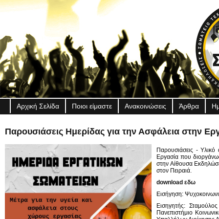
Αρχική Σελίδα
Ποιοι είμαστε
Ανακοινώσεις
Άρθρα
Ημ
Παρουσιάσεις Ημερίδας για την Ασφάλεια στην Ερ
Παρουσιάσεις - Υλικό 
Εργασία που διοργάνω
στην Αίθουσα Εκδηλώσ
στον Πειραιά.
download εδω
Εισήγηση: Ψυχοκοινωνι
Εισηγητής: Σταμούλος
Πανεπιστήμιο Κοινωνικ