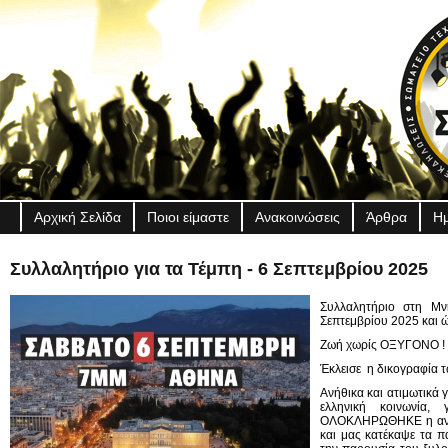
Αρχική Σελίδα
Ποιοι είμαστε
Ανακοινώσεις
Άρθρα
Ημ
Συλλαλητήριο για τα Τέμπη - 6 Σεπτεμβρίου 2025
Συλλαλητήριο στη Μ
Σεπτεμβρίου 2025 και 
Ζωή χωρίς ΟΞΥΓΟΝΟ !
Έκλεισε η δικογραφία 
Ανήθικα και ατιμωτικά γ
ελληνική κοινωνία,
ΟΛΟΚΛΗΡΩΘΗΚΕ η ανάκ
και μας κατέκαψε τα π