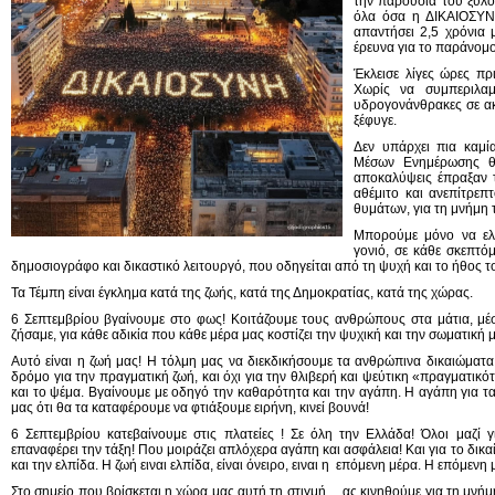
την παρουσία του ξυλο
όλα όσα η ΔΙΚΑΙΟΣΥ
απαντήσει 2,5 χρόνια 
έρευνα για το παράνομο
Έκλεισε λίγες ώρες π
Χωρίς να συμπεριλαμ
υδρογονάνθρακες σε ακ
ξέφυγε.
Δεν υπάρχει πια καμί
Μέσων Ενημέρωσης θα
αποκαλύψεις έπραξαν 
αθέμιτο και ανεπίτρεπ
θυμάτων, για τη μνήμη 
Μπορούμε μόνο να ελπ
γονιό, σε κάθε σκεπτό
δημοσιογράφο και δικαστικό λειτουργό, που οδηγείται από τη ψυχή και το ήθος τ
Τα Τέμπη είναι έγκλημα κατά της ζωής, κατά της Δημοκρατίας, κατά της χώρας.
6 Σεπτεμβρίου βγαίνουμε στο φως! Κοιτάζουμε τους ανθρώπους στα μάτια, μ
ζήσαμε, για κάθε αδικία που κάθε μέρα μας κοστίζει την ψυχική και την σωματική 
Αυτό είναι η ζωή μας! Η τόλμη μας να διεκδικήσουμε τα ανθρώπινα δικαιώματα
δρόμο για την πραγματική ζωή, και όχι για την θλιβερή και ψεύτικη «πραγματικ
και το ψέμα. Βγαίνουμε με οδηγό την καθαρότητα και την αγάπη. Η αγάπη για τα 
μας ότι θα τα καταφέρουμε να φτιάξουμε ειρήνη, κινεί βουνά!
6 Σεπτεμβρίου κατεβαίνουμε στις πλατείες ! Σε όλη την Ελλάδα! Όλοι μαζί γ
επαναφέρει την τάξη! Που μοιράζει απλόχερα αγάπη και ασφάλεια! Και για το δικα
και την ελπίδα. Η ζωή ειναι ελπίδα, είναι όνειρο, ειναι η επόμενη μέρα. Η επόμενη
Στο σημείο που βρίσκεται η χώρα μας αυτή τη στιγμή… ας κινηθούμε για τη μν