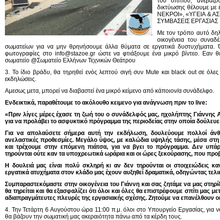
του σπιτιου, ανεβάζ
δικτύωσης θέλουμε με
ΝΕΚΡΟΙ», «ΥΓΕΙΑ & Α
ΣΥΜΒΑΣΕΙΣ ΕΡΓΑΣΙΑΣ 
Με τον τρόπο αυτό δη
οικογένεια του συναδ
σωματείων για να μην θρηνήσουμε άλλα θύματα σε εργατικά δυστυχήματα. Όσο
φωτογραφίες στο
info@stazoe.gr
ώστε να φτιάξουμε ένα μικρό βίντεο. Εαν
σωματείο @Σωματείο Ελλήνων Τεχνικών Θεάτρου
3. Το ίδιο βράδυ, θα τηρηθεί ενός λεπτού σιγή συν Μute και black out σε όλες
εκδηλώσεις.
Αμεσως μετα, μπορεί να διαβαστεί ένα μικρό κείμενο από κάποιον/α συνάδελφο.
Ενδεικτικά, παραθέτουμε το ακόλουθο κειμενο για ανάγνωση πριν το live:
«Πριν λίγες μέρες έχασε τη ζωή του ο συνάδελφός μας, ηχολήπτης Γιάννης
για να προλάβει το ασφυκτικό πρόγραμμα της περιοδείας στην οποία δούλευε
Για να απολαύσετε σήμερα αυτή την εκδήλωση, δουλεύουμε πολλοί ά
ανελαστικές προθεσμίες. Μεγάλο ύψος, με καλώδια υψηλής τάσης, μέσα στη 
και τρέχουμε στην επόμενη πιάτσα, για να βγει το πρόγραμμα. Δεν υπάρ
τηρούνται ούτε καν τα υποχρεωτικά ωράρια και οι ώρες ξεκούρασης, που προ
Η δουλειά μας είναι πολύ σκληρή κι αν δεν τηρούνται οι στοιχειώδεις κ
εργατικά ατυχήματα στον κλάδο μας έχουν αυξηθεί δραματικά, οδηγώντας τε
Συμπαραστεκόμαστε στην οικογένεια του Γιάννη και σας ζητάμε να μας στηρίξ
θα τηρείται και θα εξασφαλίζει ότι όλοι και όλες θα επιστρέφουμε σπίτι μας με
αδιαπραγμάτευτες πλευρές της εργασιακής σχέσης. Ζητούμε να επανέλθουν οι
4. Την Τετάρτη 6 Αυγούστου ώρα 11:00 π.μ. όλοι στο Υπουργείο Εργασίας, για 
θα βάζουν την σωματική μας ακεραιότητα πάνω από τα κέρδη τους.