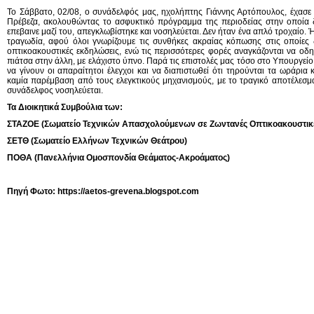
Το Σάββατο, 02/08, ο συνάδελφός μας, ηχολήπτης Γιάννης Αρτόπουλος, έχασε
Πρέβεζα, ακολουθώντας το ασφυκτικό πρόγραμμα της περιοδείας στην οποία
επεβαινε μαζί του, απεγκλωβίστηκε και νοσηλεύεται. Δεν ήταν ένα απλό τροχαίο.
τραγωδία, αφού όλοι γνωρίζουμε τις συνθήκες ακραίας κόπωσης στις οποίες δ
οπτικοακουστικές εκδηλώσεις, ενώ τις περισσότερες φορές αναγκάζονται να οδηγ
πιάτσα στην άλλη, με ελάχιστο ύπνο. Παρά τις επιστολές μας τόσο στο Υπουργεί
να γίνουν οι απαραίτητοι έλεγχοι και να διαπιστωθεί ότι τηρούνται τα ωράρια
καμία παρέμβαση από τους ελεγκτικούς μηχανισμούς, με το τραγικό αποτέλεσμ
συνάδελφος νοσηλεύεται.
Τα Διοικητικά Συμβούλια των:
ΣΤΑΖΟΕ (Σωματείο Τεχνικών Απασχολούμενων σε Ζωντανές Οπτικοακουστικ
ΣΕΤΘ (Σωματείο Ελλήνων Τεχνικών Θεάτρου)
ΠΟΘΑ (Πανελλήνια Ομοσπονδία Θεάματος-Ακροάματος)
Πηγή Φωτο: https://aetos-grevena.blogspot.com