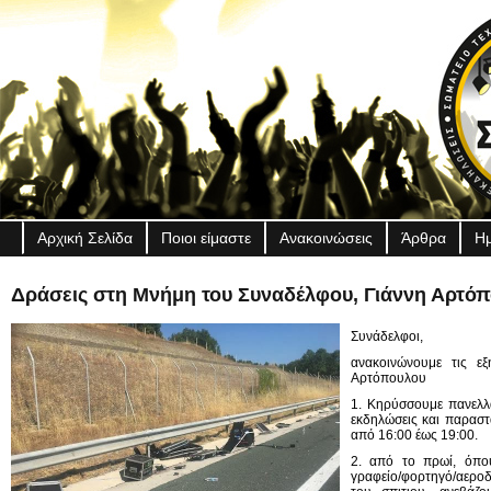
Αρχική Σελίδα
Ποιοι είμαστε
Ανακοινώσεις
Άρθρα
Ημ
Δράσεις στη Μνήμη του Συναδέλφου, Γιάννη Αρτό
Συνάδελφοι,
ανακοινώνουμε τις ε
Αρτόπουλου
1. Κηρύσσουμε πανελλα
εκδηλώσεις και παραστ
από 16:00 έως 19:00.
2. από το πρωί, όπου 
γραφείο/φορτηγό/αερο