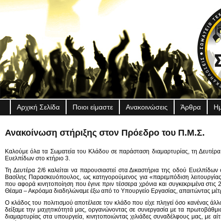
Αρχική Σελίδα
Ποιοι είμαστε
Ανακοινώσεις
Άρθρα
Ημ
Ανακοίνωση στήριξης στον Πρόεδρo του Π.Μ.Σ.
Καλούμε όλα τα Σωματεία του Κλάδου σε παράσταση διαμαρτυρίας, τη Δευτέρα, 
Ευελπίδων στο κτήριο 3.
Τη Δευτέρα 2/6 καλείται να παρουσιαστεί στα Δικαστήρια της οδού Ευελπίδω
Βασίλης Παρασκευόπουλος, ως κατηγορούμενος για «παρεμπόδιση λειτουργίας
που αφορά κινητοποίηση που έγινε πριν τέσσερα χρόνια και συγκεκριμένα στις 
Θέαμα – Ακρόαμα διαδηλώναμε έξω από το Υπουργείο Εργασίας, απαιτώντας μέτρ
Ο κλάδος του πολιτισμού αποτέλεσε τον κλάδο που είχε πληγεί όσο κανένας άλ
δείξαμε την μαχητικότητά μας, οργανώνοντας σε συνεργασία με τα πρωτοβάθμι
διαμαρτυρίας στα υπουργεία, κινητοποιώντας χιλιάδες συναδέλφους μας, με αί