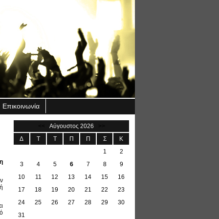
Επικοινωνία
<<
Αύγουστος 2026
>>
Δ
Τ
Τ
Π
Π
Σ
Κ
1
2
η
3
4
5
6
7
8
9
10
11
12
13
14
15
16
ν
κή
17
18
19
20
21
22
23
24
25
26
27
28
29
30
ι
ό
31