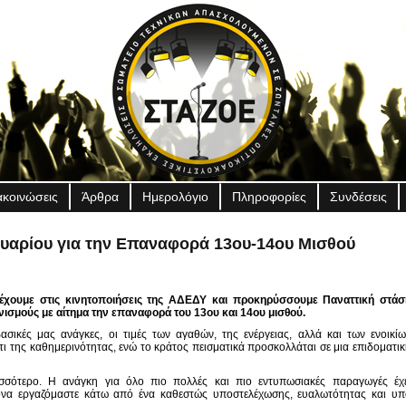
ακοινώσεις
Άρθρα
Ημερολόγιο
Πληροφορίες
Συνδέσεις
ουαρίου για την Επαναφορά 13ου-14ου Μισθού
ετέχουμε στις κινητοποιήσεις της ΑΔΕΔΥ και προκηρύσσουμε Παναττική στάσ
ισμούς με αίτημα την επαναφορά του 13ου και 14ου μισθού.
ικές μας ανάγκες, οι τιμές των αγαθών, της ενέργειας, αλλά και των ενοικίω
άτι της καθημερινότητας, ενώ το κράτος πεισματικά προσκολλάται σε μια επιδοματι
σσότερο. Η ανάγκη για όλο πιο πολλές και πιο εντυπωσιακές παραγωγές έχε
ρονα εργαζόμαστε κάτω από ένα καθεστώς υποστελέχωσης, ευαλωτότητας και υπ