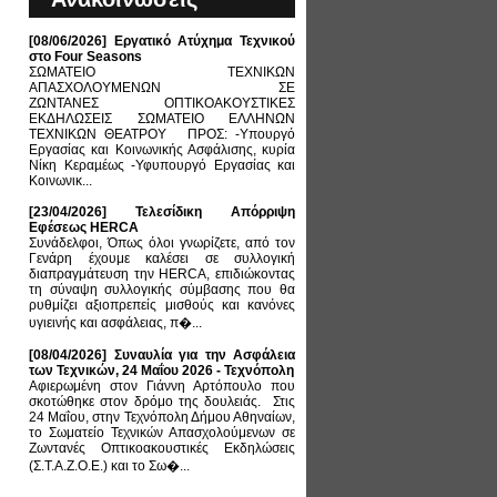
[08/06/2026] Εργατικό Ατύχημα Τεχνικού
στο Four Seasons
ΣΩΜΑΤΕΙΟ ΤΕΧΝΙΚΩΝ
ΑΠΑΣΧΟΛΟΥΜΕΝΩΝ ΣΕ
ΖΩΝΤΑΝΕΣ ΟΠΤΙΚΟΑΚΟΥΣΤΙΚΕΣ
ΕΚΔΗΛΩΣΕΙΣ ΣΩΜΑΤΕΙΟ ΕΛΛΗΝΩΝ
ΤΕΧΝΙΚΩΝ ΘΕΑΤΡΟΥ ΠΡΟΣ: -Υπουργό
Εργασίας και Κοινωνικής Ασφάλισης, κυρία
Νίκη Κεραµέως -Υφυπουργό Εργασίας και
Κοινωνικ...
[23/04/2026] Τελεσίδικη Απόρριψη
Εφέσεως HERCA
Συνάδελφοι, Όπως όλοι γνωρίζετε, από τον
Γενάρη έχουμε καλέσει σε συλλογική
διαπραγμάτευση την HERCA, επιδιώκοντας
τη σύναψη συλλογικής σύμβασης που θα
ρυθμίζει αξιοπρεπείς μισθούς και κανόνες
υγιεινής και ασφάλειας, π�...
[08/04/2026] Συναυλία για την Ασφάλεια
των Τεχνικών, 24 Μαΐου 2026 - Τεχνόπολη
Αφιερωμένη στον Γιάννη Αρτόπουλο που
σκοτώθηκε στον δρόμο της δουλειάς. Στις
24 Μαΐου, στην Τεχνόπολη Δήμου Αθηναίων,
το Σωματείο Τεχνικών Απασχολούμενων σε
Ζωντανές Οπτικοακουστικές Εκδηλώσεις
(Σ.Τ.Α.Ζ.Ο.Ε.) και το Σω�...